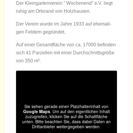
Der Klein­gar­ten­ver­ein ” Wochen­end” e.V. liegt
ruhig am Orts­rand von Holzhausen.
Der Ver­ein wurde im Jahre 1933 auf ehe­ma­li­
gen Fel­dern gegründet.
Auf einer Gesamt­flä­che von ca. 17000 befin­den
sich 41 Par­zel­len mit einer Durch­schnitts­größe
von 350 m².
Sie sehen gerade einen Platz­hal­ter­in­halt von
Google Maps
. Um auf den eigent­li­chen Inhalt
zuzu­grei­fen, kli­cken Sie auf die Schalt­flä­che
unten. Bitte beach­ten Sie, dass dabei Daten an
Dritt­an­bie­ter wei­ter­ge­ge­ben werden.