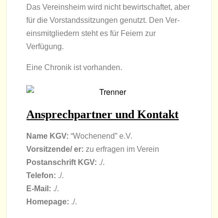
Das Ver­eins­heim wird nicht bewirt­schaf­tet, aber
für die Vor­stands­sit­zun­gen genutzt. Den Ver­
eins­mit­glie­dern steht es für Fei­ern zur
Verfügung.
Eine Chro­nik ist vorhanden.
Ansprech­part­ner und Kontakt
Name KGV:
“Wochen­end” e.V.
Vorsitzende/ er:
zu erfra­gen im Ver­ein
Post­an­schrift KGV:
./.
Tele­fon:
./.
E‑Mail:
./.
Home­page:
./.