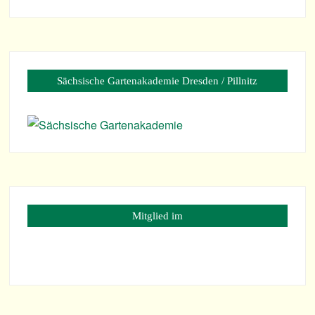
Säch­si­sche Gar­ten­aka­de­mie Dres­den / Pillnitz
Mit­glied im