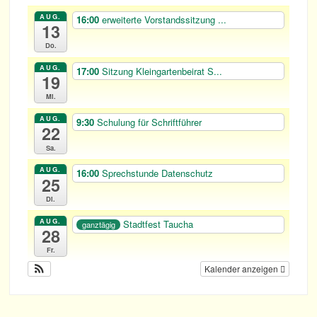
AUG.
16:00
erwei­terte Vor­stands­sit­zung ...
13
Do.
AUG.
17:00
Sit­zung Klein­gar­ten­bei­rat S...
19
Mi.
AUG.
9:30
Schu­lung für Schriftführer
22
Sa.
AUG.
16:00
Sprech­stunde Datenschutz
25
Di.
AUG.
Stadt­fest Taucha
ganztägig
28
Fr.
Kalender anzeigen