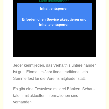
Mehr Infor­ma­tio­nen
Inhalt ent­sper­ren
Erfor­der­li­chen Ser­vice akzep­tie­ren und
Inhalte ent­sper­ren
Jeder kennt jeden, das Ver­hält­nis unter­ein­an­der
ist gut. Ein­mal im Jahr fin­det tra­di­tio­nell ein
Som­mer­fest für die Ver­eins­mit­glie­der statt.
Es gibt eine Fest­wiese mit drei Bän­ken. Schau­
ta­feln mit aktu­el­len Infor­ma­tio­nen sind
vorhanden.