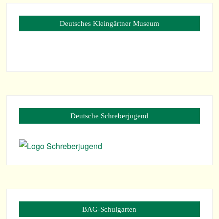
Deut­sches Klein­gärt­ner Museum
Deut­sche Schreberjugend
BAG-Schul­gar­ten