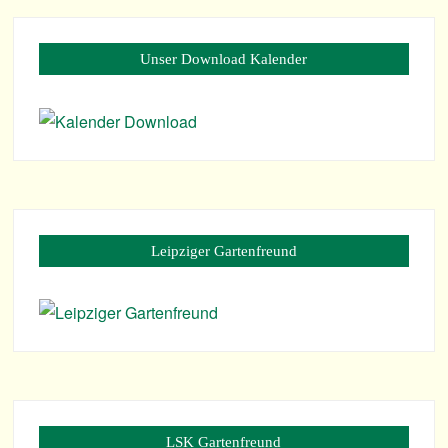
Unser Down­load Kalender
Leip­zi­ger Gartenfreund
LSK Gar­ten­freund