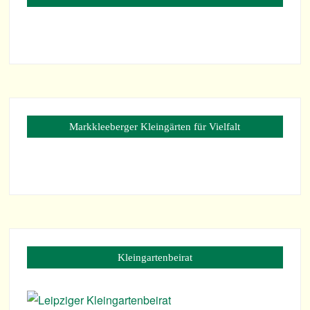
Mark­klee­ber­ger Klein­gär­ten für Vielfalt
Klein­gar­ten­bei­rat