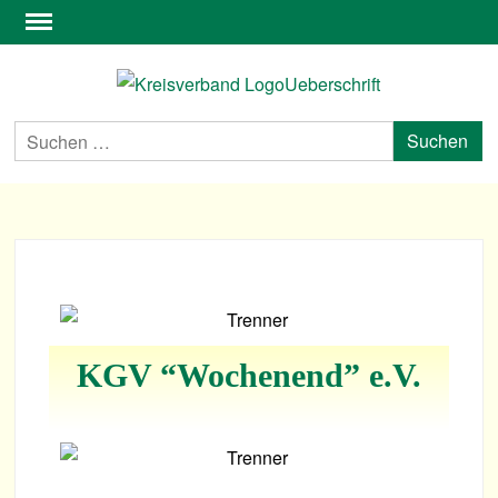
KREI
LEI
KLEI
WES
KGV “Wochen­end” e.V.