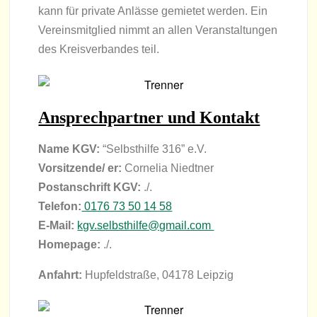
kann für pri­vate Anlässe gemie­tet wer­den. Ein
Ver­eins­mit­glied nimmt an allen Ver­an­stal­tun­gen
des Kreis­ver­ban­des teil.
Ansprech­part­ner und Kontakt
Name KGV:
“Selbst­hilfe 316” e.V.
Vorsitzende/ er:
Cor­ne­lia Niedt­ner
Post­an­schrift KGV:
./.
Tele­fon:
0176 73 50 14 58
E‑Mail:
kgv.selbsthilfe@gmail.com
Home­page:
./.
Anfahrt:
Hup­feld­straße, 04178 Leipzig