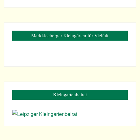
Mark­klee­ber­ger Klein­gär­ten für Vielfalt
Klein­gar­ten­bei­rat