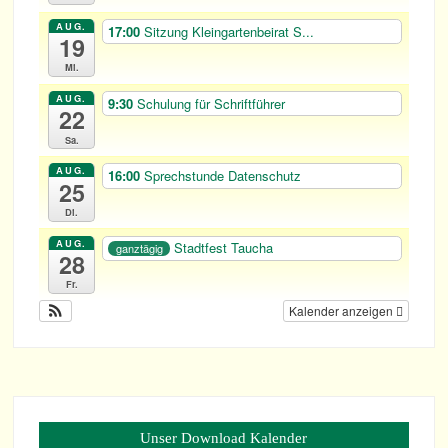
AUG.
17:00
Sit­zung Klein­gar­ten­bei­rat S...
19
Mi.
AUG.
9:30
Schu­lung für Schriftführer
22
Sa.
AUG.
16:00
Sprech­stunde Datenschutz
25
Di.
AUG.
Stadt­fest Taucha
ganztägig
28
Fr.
Kalender anzeigen
Unser Down­load Kalender