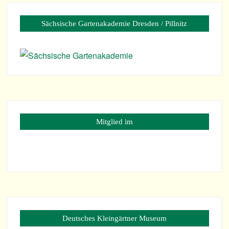
Säch­si­sche Gar­ten­aka­de­mie Dres­den / Pillnitz
Mit­glied im
Deut­sches Klein­gärt­ner Museum