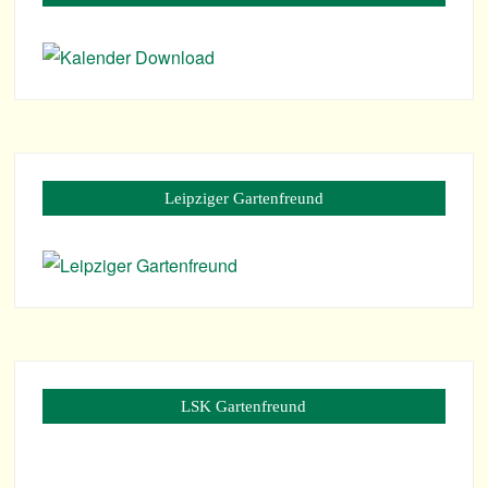
Leip­zi­ger Gartenfreund
LSK Gar­ten­freund