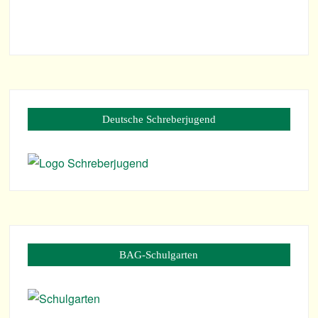
Deut­sche Schreberjugend
BAG-Schul­gar­ten