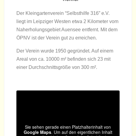
Der Klein­gar­ten­ver­ein “Selbst­hilfe 316” e.V.
liegt im Leip­zi­ger Wes­ten etwa 2 Kilo­me­ter vom
Nah­erho­lungs­ge­biet Auen­see ent­fernt. Mit dem
ÖPNV ist der Ver­ein gut zu erreichen.
Der Ver­ein wurde 1950 gegrün­det. Auf einem
Areal von ca. 10000 m² befin­den sich 23 mit
einer Durch­schnitts­größe von 300 m².
Sie sehen gerade einen Platz­hal­ter­in­halt von
Google Maps
. Um auf den eigent­li­chen Inhalt