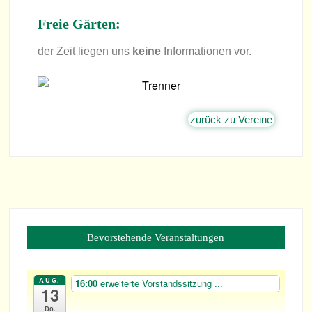
Freie Gär­ten:
der Zeit lie­gen uns
keine
Infor­ma­tio­nen vor.
zurück zu Vereine
Bevorstehende Veranstaltungen
AUG.
16:00
erwei­terte Vor­stands­sit­zung ...
13
Do.