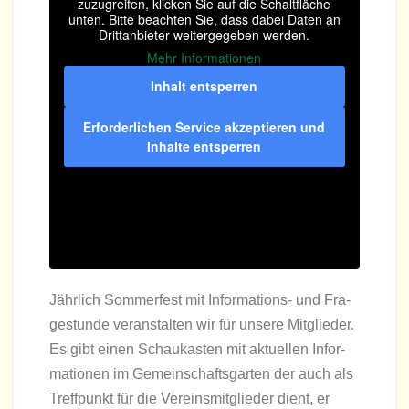
zuzu­grei­fen, kli­cken Sie auf die Schalt­flä­che
unten. Bitte beach­ten Sie, dass dabei Daten an
Dritt­an­bie­ter wei­ter­ge­ge­ben werden.
Mehr Infor­ma­tio­nen
Inhalt ent­sper­ren
Erfor­der­li­chen Ser­vice akzep­tie­ren und
Inhalte ent­sper­ren
Jähr­lich Som­mer­fest mit Infor­ma­ti­ons- und Fra­
ge­stunde ver­an­stal­ten wir für unsere Mit­glie­der.
Es gibt einen Schau­kas­ten mit aktu­el­len Infor­
ma­tio­nen im Gemein­schafts­gar­ten der auch als
Treff­punkt für die Ver­eins­mit­glie­der dient, er